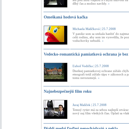
len pod inou vlajkou a s iným názvom na 
dlhý čas a možno navždy.
»
Omeškaná hodová kačka
Michaela Malíčková
| 25.7.2008
V panike som sa utekala hanbiť do najtm
celú rodinu, aby som im vysvetlila, že po
vzduchovky nebudú.
»
Vedecko-romantická pamiatková ochrana je bez
Ľuboš Vodička
| 25.7.2008
Dnešnej pamiatkovej ochrane zúfalo chýbaj
etnografi totiž zúfalo tápu v zákonoch a 
tomu nerozumejú.
»
Najnebezpečnejší film roku
Juraj Malíček
| 25.7.2008
Temný rytier má za sebou najlepší otvárací 
nový naj film všetkých čias. Oplatí sa vša
Diabli medzi ľuďmi nepochádzajú z pekla