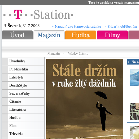
Toto je archívna verzia magazínu
✝ Štvrtok
, 31.7.2008
» Nastaviť ako štartovaciu stránku
» Pridať k obľúbeným
Magazín
»
Všetky články
Úvodníky
:: Na z
Publicistika
LifeStyle
DeathStyle
Sex a vzťahy
Čítanie
Literatúra
Hudba
Film
Televízia