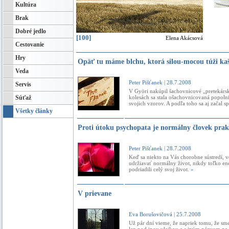
Kultúra
Brak
Dobré jedlo
[100]
Elena Akácsová
Cestovanie
Hry
Opäť tu máme blchu, ktorá silou-mocou túži ka
Veda
Peter Pišťanek
| 28.7.2008
Servis
V Györi nakúpil šachovnicové „pretekársk
Súťaž
kolesách sa stala ošachovnicovaná popoln
svojich vzorov. A podľa toho sa aj začal s
Všetky články
Proti útoku psychopata je normálny človek pra
Peter Pišťanek
| 28.7.2008
Keď sa niekto na Vás chorobne sústredí, v
udržiavať normálny život, nikdy toľko en
podriadili celý svoj život.
»
V prievane
Eva Borušovičová
| 25.7.2008
Už pár dní vieme, že napriek tomu, že sm