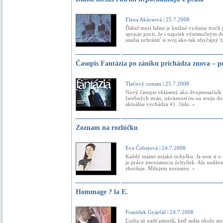
Elena Akácsová
| 25.7.2008
Ďábel mezi lidmi je knižné vydanie troch
spojuje pocit, že i napriek výnimočným d
snažia uchrániť si svoj ako-tak obyčajný ž
Časopis Fantázia po zániku prichádza znova – 
Tlačový oznam
| 25.7.2008
Nový časopis ohlásený ako dvojmesačník 
farebných strán, náväznosťou na svoju dote
aktuálne vychádza 41. číslo.
»
Zoznam na rozlúčku
Eva Čobejová
| 24.7.2008
Každý máme nejakú úchylku. Ja som si o 
je práve neexistencia úchyliek. Ale nedá
zhoršuje. Milujem zoznamy.
»
Hommage ? la E.
František Gyárfáš
| 24.7.2008
Ľudia sú najšťastnejší, keď sedia okolo st