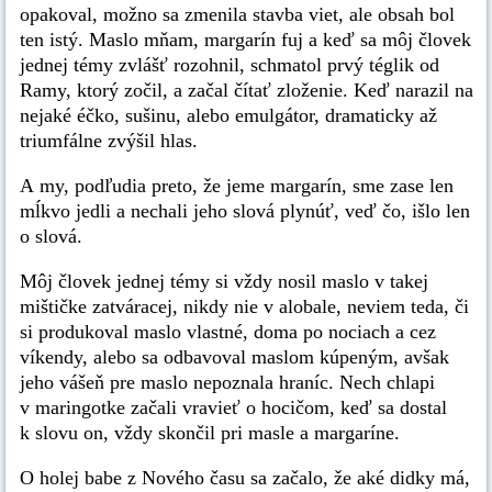
opakoval, možno sa zmenila stavba viet, ale obsah bol
ten istý. Maslo mňam, margarín fuj a keď sa môj človek
jednej témy zvlášť rozohnil, schmatol prvý téglik od
Ramy, ktorý zočil, a začal čítať zloženie. Keď narazil na
nejaké éčko, sušinu, alebo emulgátor, dramaticky až
triumfálne zvýšil hlas.
A my, podľudia preto, že jeme margarín, sme zase len
mĺkvo jedli a nechali jeho slová plynúť, veď čo, išlo len
o slová.
Môj človek jednej témy si vždy nosil maslo v takej
mištičke zatváracej, nikdy nie v alobale, neviem teda, či
si produkoval maslo vlastné, doma po nociach a cez
víkendy, alebo sa odbavoval maslom kúpeným, avšak
jeho vášeň pre maslo nepoznala hraníc. Nech chlapi
v maringotke začali vravieť o hocičom, keď sa dostal
k slovu on, vždy skončil pri masle a margaríne.
O holej babe z Nového času sa začalo, že aké didky má,