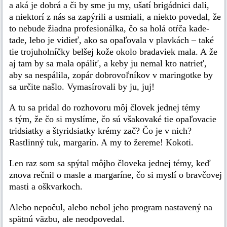
a aká je dobrá a či by sme ju my, ušatí brigádnici dali,
a niektorí z nás sa zapýrili a usmiali, a niekto povedal, že
to nebude žiadna profesionálka, čo sa holá otŕča kade-
tade, lebo je vidieť, ako sa opaľovala v plavkách – také
tie trojuholníčky belšej kože okolo bradaviek mala. A že
aj tam by sa mala opáliť, a keby ju nemal kto natrieť,
aby sa nespálila, zopár dobrovoľníkov v maringotke by
sa určite našlo. Vymasírovali by ju, juj!
A tu sa pridal do rozhovoru môj človek jednej témy
s tým, že čo si myslíme, čo sú všakovaké tie opaľovacie
tridsiatky a štyridsiatky krémy zač? Čo je v nich?
Rastlinný tuk, margarín. A my to žereme! Kokoti.
Len raz som sa spýtal môjho človeka jednej témy, keď
znova rečnil o masle a margaríne, čo si myslí o bravčovej
masti a oškvarkoch.
Alebo nepočul, alebo nebol jeho program nastavený na
spätnú väzbu, ale neodpovedal.