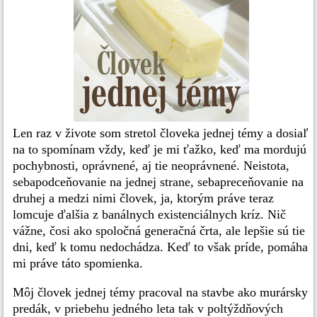
Len raz v živote som stretol človeka jednej témy a dosiaľ
na to spomínam vždy, keď je mi ťažko, keď ma mordujú
pochybnosti, oprávnené, aj tie neoprávnené. Neistota,
sebapodceňovanie na jednej strane, sebapreceňovanie na
druhej a medzi nimi človek, ja, ktorým práve teraz
lomcuje ďalšia z banálnych existenciálnych kríz. Nič
vážne, čosi ako spoločná generačná črta, ale lepšie sú tie
dni, keď k tomu nedochádza. Keď to však príde, pomáha
mi práve táto spomienka.
Môj človek jednej témy pracoval na stavbe ako murársky
predák, v priebehu jedného leta tak v poltýždňových