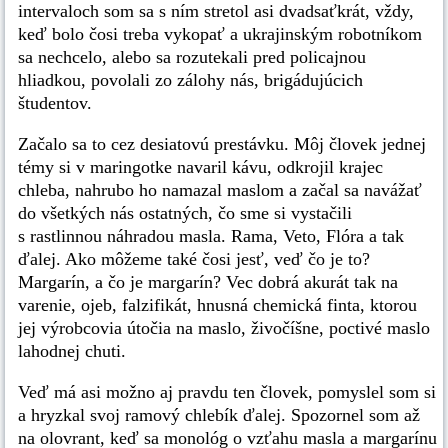
intervaloch som sa s ním stretol asi dvadsaťkrát, vždy,
keď bolo čosi treba vykopať a ukrajinským robotníkom
sa nechcelo, alebo sa rozutekali pred policajnou
hliadkou, povolali zo zálohy nás, brigádujúcich
študentov.
Začalo sa to cez desiatovú prestávku. Môj človek jednej
témy si v maringotke navaril kávu, odkrojil krajec
chleba, nahrubo ho namazal maslom a začal sa navážať
do všetkých nás ostatných, čo sme si vystačili
s rastlinnou náhradou masla. Rama, Veto, Flóra a tak
ďalej. Ako môžeme také čosi jesť, veď čo je to?
Margarín, a čo je margarín? Vec dobrá akurát tak na
varenie, ojeb, falzifikát, hnusná chemická finta, ktorou
jej výrobcovia útočia na maslo, živočíšne, poctivé maslo
lahodnej chuti.
Veď má asi možno aj pravdu ten človek, pomyslel som si
a hryzkal svoj ramový chlebík ďalej. Spozornel som až
na olovrant, keď sa monológ o vzťahu masla a margarínu