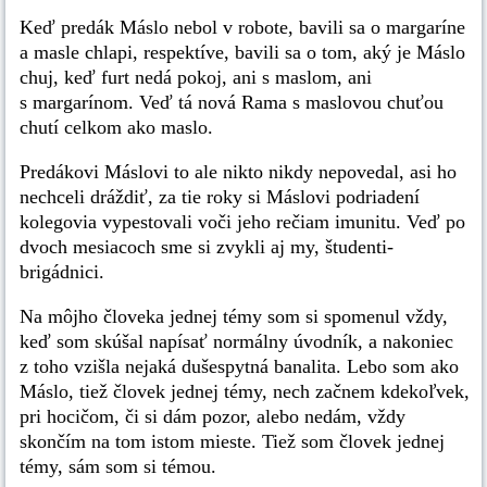
Keď predák Máslo nebol v robote, bavili sa o margaríne
a masle chlapi, respektíve, bavili sa o tom, aký je Máslo
chuj, keď furt nedá pokoj, ani s maslom, ani
s margarínom. Veď tá nová Rama s maslovou chuťou
chutí celkom ako maslo.
Predákovi Máslovi to ale nikto nikdy nepovedal, asi ho
nechceli dráždiť, za tie roky si Máslovi podriadení
kolegovia vypestovali voči jeho rečiam imunitu. Veď po
dvoch mesiacoch sme si zvykli aj my, študenti-
brigádnici.
Na môjho človeka jednej témy som si spomenul vždy,
keď som skúšal napísať normálny úvodník, a nakoniec
z toho vzišla nejaká dušespytná banalita. Lebo som ako
Máslo, tiež človek jednej témy, nech začnem kdekoľvek,
pri hocičom, či si dám pozor, alebo nedám, vždy
skončím na tom istom mieste. Tiež som človek jednej
témy, sám som si témou.