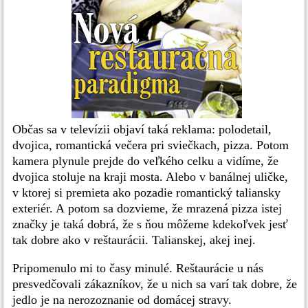
Občas sa v televízii objaví taká reklama: polodetail,
dvojica, romantická večera pri sviečkach, pizza. Potom
kamera plynule prejde do veľkého celku a vidíme, že
dvojica stoluje na kraji mosta. Alebo v banálnej uličke,
v ktorej si premieta ako pozadie romantický taliansky
exteriér. A potom sa dozvieme, že mrazená pizza istej
značky je taká dobrá, že s ňou môžeme kdekoľvek jesť
tak dobre ako v reštaurácii. Talianskej, akej inej.
Pripomenulo mi to časy minulé. Reštaurácie u nás
presvedčovali zákazníkov, že u nich sa varí tak dobre, že
jedlo je na nerozoznanie od domácej stravy.