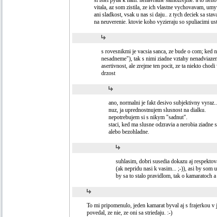
si isiel pytat k nam. nenavratne samozrejme. a to neh
vitala, az som zistila, ze ich vlastne vychovavam, um
ani sladkost, vsak u nas si daju.. z tych deciek sa st
na neuverenie. ktovie koho vyzieraju so spuliacimi us
s rovesnikmi je vacsia sanca, ze bude o com; ked 
nesadneme"), tak s nimi ziadne vztahy nenadviazem
asertivnost, ale zrejme ten pocit, ze ta niekto chodi
drzost
ano, normalni je fakt desivo subjektivny vyraz..
nuz, ja uprednostnujem slusnost na dialku.
nepotrebujem si s nikym "sadnut".
staci, ked ma slusne odzravia a nerobia ziadne s
alebo bezohladne.
suhlasim, dobri susedia dokazu aj respektov
(ak nepridu nasi k vasim... ;-)), asi by som
by sa to stalo pravidlom, tak o kamaratoch 
To mi pripomenulo, jeden kamarat byval aj s frajerkou v j
povedal, ze nie, ze oni sa striedaju. :-)