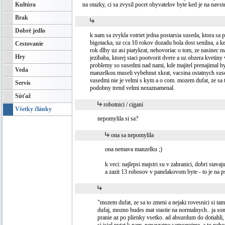
Kultúra
na otazky, ci sa zvysil pocet obyvatelov byte ked je na nav
Brak
Dobré jedlo
k nam sa zvykla votriet jedna postarsia suseda, ktora sa
bigotacka, uz cca 10 rokov dozadu bola dost senilna, a ke
Cestovanie
rok dlhy uz asi piatykrat, nehovoriac o tom, ze nasinec 
Hry
jezibaba, ktorej staci pootvorit dvere a uz obzera kvetin
problemy so susedmi nad nami, kde majitel prenajimal by
Veda
manzelkou museli vybehnut xkrat, vacsina ostatnych sused
susedmi nie je velmi s kym a o com. mozem dufat, ze sa to
Servis
podobny trend velmi nezaznamenal.
Súťaž
robotnici / cigani
Všetky články
nepomylila si sa?
ona sa nepomylila
ona nemava manzelku ;)
k veci: najlepsi majstri su v zahranici, dobri stav
a zazit 13 robosov v panelakovom byte - to je na 
"mozem dufat, ze sa to zmeni a nejaki rovesnici si ta
dufaj, mozno budes mat stastie na normalnych.. ja som
pranie az po plienky vsetko. ad absurdum do dotiahli, 