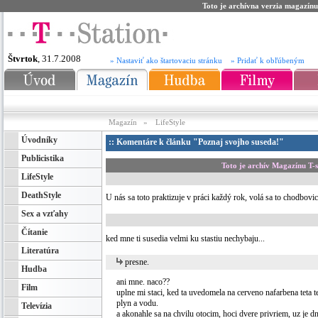
Toto je archívna verzia magazínu
Štvrtok
, 31.7.2008
» Nastaviť ako štartovaciu stránku
» Pridať k obľúbeným
Magazín
»
LifeStyle
Úvodníky
:: Komentáre k článku "Poznaj svojho suseda!"
Publicistika
Toto je archív Magazínu T-
LifeStyle
DeathStyle
U nás sa toto praktizuje v práci každý rok, volá sa to chodbov
Sex a vzťahy
Čítanie
ked mne ti susedia velmi ku stastiu nechybaju...
Literatúra
presne.
Hudba
ani mne. naco??
Film
uplne mi staci, ked ta uvedomela na cerveno nafarbena teta 
plyn a vodu.
Televízia
a akonahle sa na chvilu otocim, hoci dvere privriem, uz je dnu