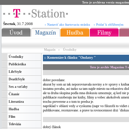
Toto je archívna verzia magazínu
Štvrtok
, 31.7.2008
» Nastaviť ako štartovaciu stránku
» Pridať k obľúbeným
Magazín
»
Úvodníky
Úvodníky
:: Komentáre k článku "Ondatry "
Publicistika
Toto je archív Magazínu T-
LifeStyle
DeathStyle
dobre povedane.
akurat by som az tak neporovnavala noviny a tv spravy s kniham
Sex a vzťahy
instatnu povahu, asi tazko sa tam najde miesto na rekurzivu dis
ale ta druha skupina podla mna diskusiu umoznuje, aj ked nie pr
Čítanie
publikacie rozoberaju ine knihy, filmy a vobec akekolvek umeni
Literatúra
trochu preverene a o tom to predsa je.
napriklad v oblasti vedy a vyskumu (napr vo filozofii to vidiet
Hudba
publikovane, recenzovane. a prave ta rovnocennost drzi `diskus
Film
Televízia
dobrý článok