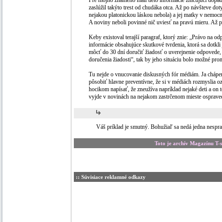
Pre môjho známeho mali tieto informácie zničujúci dopad
zaslúžil takýto trest od chudáka otca. Až po návšteve dot
nejakou platonickou láskou nebola) a jej matky v nemocni
A noviny neboli povinné nič uviesť na pravú mieru. Až p
Keby existoval terajší paragraf, ktorý znie: „Právo na od
informácie obsahujúce skutkové tvrdenia, ktorá sa dotkli 
môcť do 30 dní doručiť žiadosť o uverejnenie odpovede,
doručenia žiadosti“, tak by jeho situáciu bolo možné prom
Tu nejde o vnucovanie diskusných fór médiám. Ja chápe
pôsobiť hlavne preventívne, že si v médiách rozmyslia o
hocikom napísať, že zneužíva napríklad nejaké deti a on
vyjde v novinách na nejakom zastrčenom mieste osprave
Váš príklad je smutný. Bohužiaľ sa nedá jedna nespr
Toto je archív Magazínu T-
:: Súvisiace reklamné odkazy