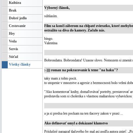
Kultúra
Výborný článok,
Brak
súhlasím.
Dobré jedlo
Cestovanie
Film sa končí záberom na chlpaté zvieratko, ktoré znehybn
ostražito sa díva do kamery. Začulo nás.
Hry
bingo.
Veda
Valentina
Servis
Súťaž
Bobrondatra. Bobrondatra! Uzasne slovo. Nemozem si zmenit 
Všetky články
:-))) roman na pokracovanie k teme "na haku"?
taky mam z tohto pocit.
to utopenie v mnozstve a agresie z bezmocnosti bolo velmi dob
"Ako komentovať knihy, domaľovávať portréty, prestavovať ar
predstavila som si cholerika s vlastnou maliarskou vybavickou 
a ja si predsa len pockam na ten tlacovy zakon v praxi ...
Ako definovať omyl a dokázané klamstvo
Príslušný paragraf tlačového by mal asi podľa autora znieť: „P