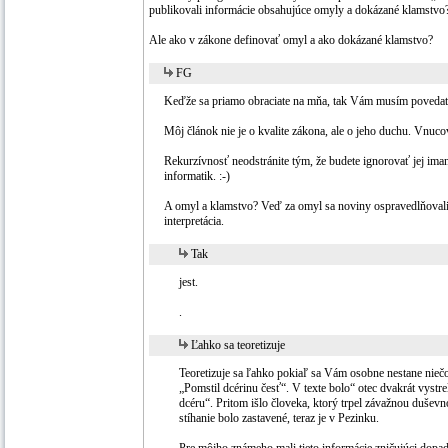
publikovali informácie obsahujúce omyly a dokázané klamstvo
Ale ako v zákone definovať omyl a ako dokázané klamstvo?
FG
Keďže sa priamo obraciate na mňa, tak Vám musím povedať
Môj článok nie je o kvalite zákona, ale o jeho duchu. Vnuc
Rekurzívnosť neodstránite tým, že budete ignorovať jej iman
informatik. :-)
A omyl a klamstvo? Veď za omyl sa noviny ospravedlňovali 
interpretácia.
Tak
jest.
.
Ľahko sa teoretizuje
Teoretizuje sa ľahko pokiaľ sa Vám osobne nestane niečo
„Pomstil dcérinu česť“. V texte bolo“ otec dvakrát vystrel
dcéru“. Pritom išlo človeka, ktorý trpel závažnou dušev
stíhanie bolo zastavené, teraz je v Pezinku.