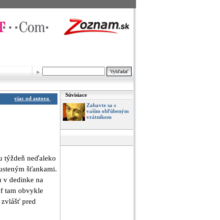
Súvisiace
viac od autora
Zabavte sa s
vaším obľúbeným
vrátnikom
ou týždeň neďaleko
pusteným šťankami.
u v dedinke na
éf tam obvykle
 zvlášť pred