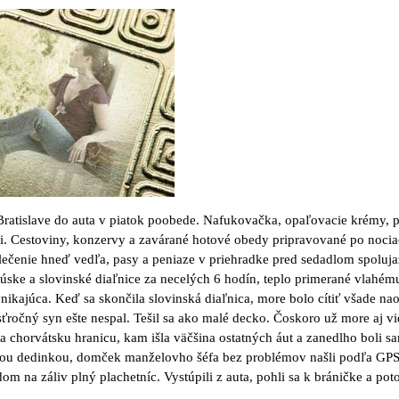
Bratislave do auta v piatok poobede. Nafukovačka, opaľovacie krémy, 
. Cestoviny, konzervy a zavárané hotové obedy pripravované po noci
blečenie hneď vedľa, pasy a peniaze v priehradke pred sedadlom spoluj
úske a slovinské diaľnice za necelých 6 hodín, teplo primerané vlahém
ikajúca. Keď sa skončila slovinská diaľnica, more bolo cítiť všade na
esťročný syn ešte nespal. Tešil sa ako malé decko. Čoskoro už more aj vid
 chorvátsku hranicu, kam išla väčšina ostatných áut a zanedlho boli s
vou dedinkou, domček manželovho šéfa bez problémov našli podľa GP
om na záliv plný plachetníc. Vystúpili z auta, pohli sa k bráničke a po