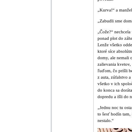
„Kurva!“ a manžel
„Zabudli sme dom
„Čože?“ nechcela u
ponad plot do záhr
Lenže všetko odde
ktoré síce absolút
domy, ale nemali 
zalievania kvetov,
ľuďom, čo prišli b
z auta, zúfalstvo 
všetko v ich spol
do konca sa doráta
dopredu a išli do n
„Jednu noc tu osta
to šesť hodín tam,
nestalo.“