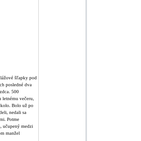
plážové šľapky pod
ach posledné dva
azdca. 500
u letnému večeru,
okolo. Bolo už po
eli, nedali sa
ami. Potme
S, učupený medzi
tom manžel