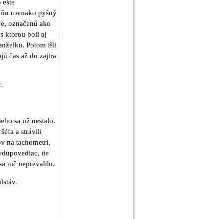
 ešte
na ňu rovnako pyšný
ave, označenú ako
s ktorou boli aj
anželku. Potom išli
jú čas až do zajtra
.
ho sa už nestalo.
éfa a strávili
v na tachometri,
vdupovediac, tie
a nič neprevalilo.
dstáv.