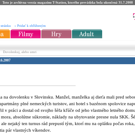
Toto je archívna verzia magazínu T-Station, ktorého prevádzka bola ukončená 31.7.2008
 stránku
» Pridať k obľúbeným
»
Dovolenkuj, alebo umri
.6.2007
ila na dovolenku v Slovinsku. Manžel, manželka aj dieťa mali pred seb
 apartmány plné nemeckých turistov, ani hotel s bazénom spolovice na
il v práci a dostal od svojho šéfa kľúče od jeho vlastného letného dom
 mora, absolútne súkromie, náklady na ubytovanie presne nula SKK. Š
, ale nejaký ten turnus rád prepustí tým, ktorí mu na oplátku počas roka,
ia pár vlastných víkendov.