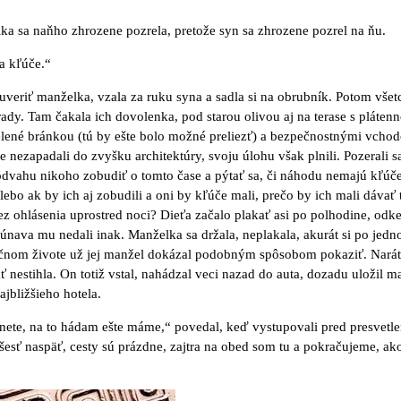
ka sa naňho zhrozene pozrela, pretože syn sa zhrozene pozrel na ňu.
a kľúče.“
veriť manželka, vzala za ruku syna a sadla si na obrubník. Potom všetci
ady. Tam čakala ich dovolenka, pod starou olivou aj na terase s plátenn
lené bránkou (tú by ešte bolo možné preliezť) a bezpečnostnými vcho
ne nezapadali do zvyšku architektúry, svoju úlohu však plnili. Pozerali 
odvahu nikoho zobudiť o tomto čase a pýtať sa, či náhodu nemajú kľúč
 lebo ak by ich aj zobudili a oni by kľúče mali, prečo by ich mali dáv
ez ohlásenia uprostred noci? Dieťa začalo plakať asi po polhodine, odke
a únava mu nedali inak. Manželka sa držala, neplakala, akurát si po jed
očnom živote už jej manžel dokázal podobným spôsobom pokaziť. Naráta
ť nestihla. On totiž vstal, nahádzal veci nazad do auta, dozadu uložil ma
ajbližšieho hotela.
nete, na to hádam ešte máme,“ povedal, keď vystupovali pred presvetle
 šesť naspäť, cesty sú prázdne, zajtra na obed som tu a pokračujeme, ak