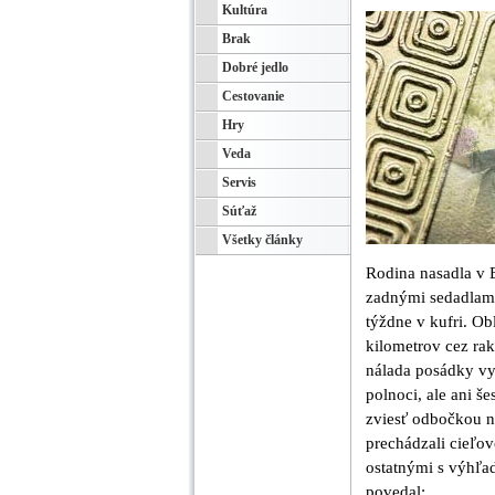
Kultúra
Brak
Dobré jedlo
Cestovanie
Hry
Veda
Servis
Súťaž
Všetky články
Rodina nasadla v 
zadnými sedadlami
týždne v kufri. O
kilometrov cez rak
nálada posádky vyn
polnoci, ale ani š
zviesť odbočkou na
prechádzali cieľo
ostatnými s výhľad
povedal: