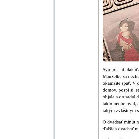
Syn prestal plakať
Manželke sa nechce
okamžite spať. V d
domov, pospi si, s
objala a on sadal 
takto neobetoval, 
takým zvláštnym 
O dvadsať minút m
ďalších dvadsať mi