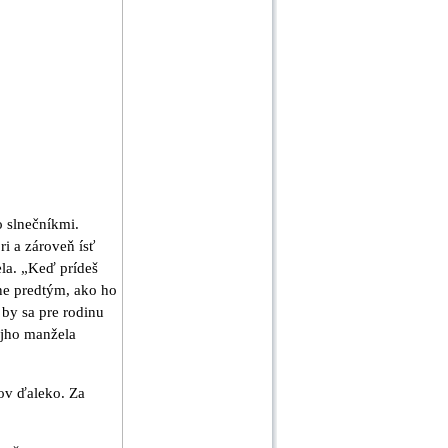
o slnečníkmi.
ri a zároveň ísť
ela. „Keď prídeš
sne predtým, ako ho
 by sa pre rodinu
vojho manžela
ov ďaleko. Za