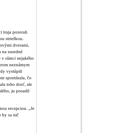
 traja pozerali
ou strieškou.
dovými dverami,
sa na susedné
e v rámci nejakého
ať trom neznámym
dy vystúpili
nom spomínala, čo
la toho dosť, ale
lého, ju posadil
nou recepciou. „Je
o by sa nič