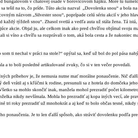
ed bungalovom v chatovej osade v borovicovom hájiku. More tu šumelo
n sa tešil na to, čo príde. Túto akciu nazval „Dovolenka snou“ a bola 
covným názvom „Silvester snou“, poprípade celú sériu akcií v jeho hl
 každý týždeň snou“. Zhasol svetlá a vedľa auta už stála žena. Tá istá, 
úce akcie. Objal ju, ale celkom inak ako pred chvíľou objímal svoju m
ali si víno a chvíľu sa rozprávali o tom, aká bola cesta a že nakoniec ma
o som ti nechal v práci na stole?“ opýtal sa, keď už bol do pol pása nahý
a a to boli posledné artikulované zvuky, čo si v ten večer povedali.
ých príbehov je, že nemusia nutne mať morálne ponaučenie. Nič ďalšie
 deň vrátil aj s kľúčmi k rodine, presunuli sa z hotela do domčeka jeho š
Všetko sa mohlo skončiť inak, manžela mohol prezradiť počet kilometro
anželka nikdy nevšímala. Mohla ho prezradiť aj kopa iných vecí, ale pra
né tri roky prezradiť už mnohokrát a aj keď to bolo občas tesné, nikdy s
o ponaučenia. Je to len ďalší spôsob, ako stráviť dovolenku podľa pre