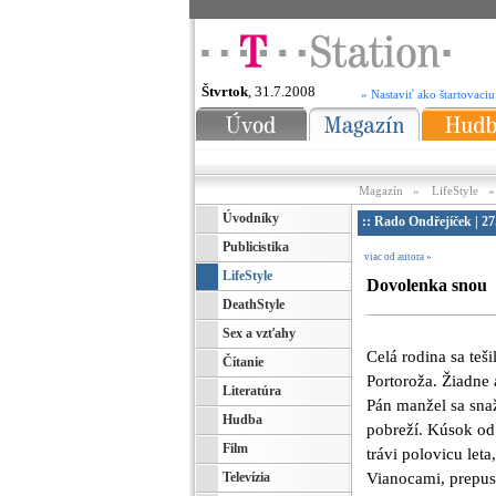
Štvrtok
, 31.7.2008
» Nastaviť ako štartovaciu
Magazín
»
LifeStyle
Úvodníky
:: Rado Ondřejíček | 27
Publicistika
viac od autora »
LifeStyle
Dovolenka snou
DeathStyle
Sex a vzťahy
Celá rodina sa teš
Čítanie
Portoroža. Žiadne
Literatúra
Pán manžel sa snaž
Hudba
pobreží. Kúsok od
Film
trávi polovicu leta
Televízia
Vianocami, prepust