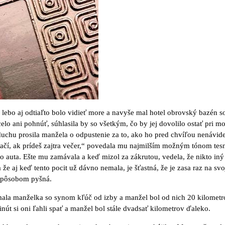
, lebo aj odtiaľto bolo vidieť more a navyše mal hotel obrovský bazén s
lo ani pohnúť, súhlasila by so všetkým, čo by jej dovolilo ostať pri mo
uchu prosila manžela o odpustenie za to, ako ho pred chvíľou nenávid
tačí, ak prídeš zajtra večer,“ povedala mu najmilším možným tónom te
do auta. Ešte mu zamávala a keď mizol za zákrutou, vedela, že nikto iný
a že aj keď tento pocit už dávno nemala, je šťastná, že je zasa raz na s
spôsobom pyšná.
ala manželka so synom kľúč od izby a manžel bol od nich 20 kilometr
nút si oni ľahli spať a manžel bol stále dvadsať kilometrov ďaleko.