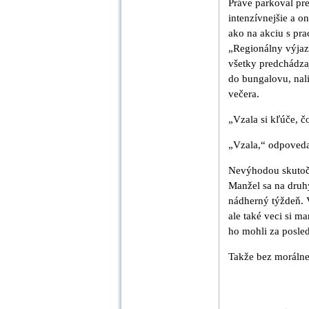
Práve parkoval pr
intenzívnejšie a o
ako na akciu s pra
„Regionálny výjazd
všetky predchádzaj
do bungalovu, nali
večera.
„Vzala si kľúče, č
„Vzala,“ odpovedal
Nevýhodou skutočn
Manžel sa na druhý
nádherný týždeň. 
ale také veci si m
ho mohli za posled
Takže bez morálneh