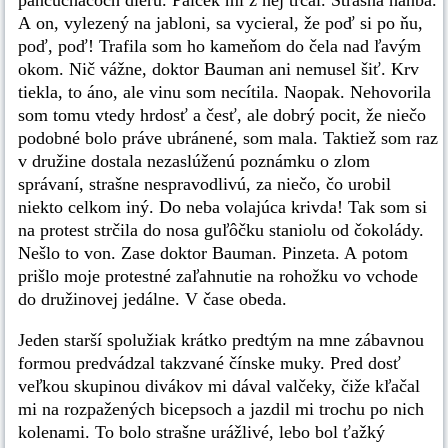
pančucháčoch dieru. Palček mi z nej trčal. Strašná hanba.
A on, vylezený na jabloni, sa vycieral, že poď si po ňu,
poď, poď! Trafila som ho kameňom do čela nad ľavým
okom. Nič vážne, doktor Bauman ani nemusel šiť. Krv
tiekla, to áno, ale vinu som necítila. Naopak. Nehovorila
som tomu vtedy hrdosť a česť, ale dobrý pocit, že niečo
podobné bolo práve ubránené, som mala. Taktiež som raz
v družine dostala nezaslúženú poznámku o zlom
správaní, strašne nespravodlivú, za niečo, čo urobil
niekto celkom iný. Do neba volajúca krivda! Tak som si
na protest strčila do nosa guľôčku staniolu od čokolády.
Nešlo to von. Zase doktor Bauman. Pinzeta. A potom
prišlo moje protestné zaľahnutie na rohožku vo vchode
do družinovej jedálne. V čase obeda.
Jeden starší spolužiak krátko predtým na mne zábavnou
formou predvádzal takzvané čínske muky. Pred dosť
veľkou skupinou divákov mi dával valčeky, čiže kľačal
mi na rozpažených bicepsoch a jazdil mi trochu po nich
kolenami. To bolo strašne urážlivé, lebo bol ťažký