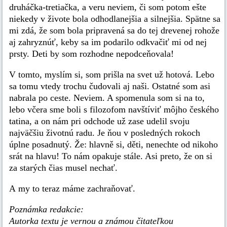
druháčka-tretiačka, a veru neviem, či som potom ešte
niekedy v živote bola odhodlanejšia a silnejšia. Spätne sa
mi zdá, že som bola pripravená sa do tej drevenej rohože
aj zahryznúť, keby sa im podarilo odkvačiť mi od nej
prsty. Deti by som rozhodne nepodceňovala!
V tomto, myslím si, som prišla na svet už hotová. Lebo
sa tomu vtedy trochu čudovali aj naši. Ostatné som asi
nabrala po ceste. Neviem. A spomenula som si na to,
lebo včera sme boli s filozofom navštíviť môjho českého
tatina, a on nám pri odchode už zase udelil svoju
najväčšiu životnú radu. Je ňou v posledných rokoch
úplne posadnutý. Že: hlavně si, děti, nenechte od nikoho
srát na hlavu! To nám opakuje stále. Asi preto, že on si
za starých čias musel nechať.
A my to teraz máme zachraňovať.
Poznámka redakcie:
Autorka textu je vernou a známou čitateľkou