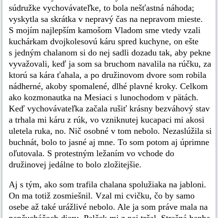
súdružke vychovávateľke, to bola nešťastná náhoda;
vyskytla sa skrátka v nepravý čas na nepravom mieste.
S mojím najlepším kamošom Vladom sme vtedy vzali
kuchárkam dvojkolesovú káru spred kuchyne, on ešte
s jedným chalanom si do nej sadli dozadu tak, aby pekne
vyvažovali, keď ja som sa bruchom navalila na rúčku, za
ktorú sa kára ťahala, a po družinovom dvore som robila
nádherné, akoby spomalené, dlhé plavné kroky. Celkom
ako kozmonautka na Mesiaci s lunochodom v pätách.
Keď vychovávateľka začala rušiť krásny bezváhový stav
a trhala mi káru z rúk, vo vzniknutej kucapaci mi akosi
uletela ruka, no. Nič osobné v tom nebolo. Nezaslúžila si
buchnát, bolo to jasné aj mne. To som potom aj úprimne
oľutovala. S protestným ležaním vo vchode do
družinovej jedálne to bolo zložitejšie.
Aj s tým, ako som trafila chalana spolužiaka na jabloni.
On ma totiž zosmiešnil. Vzal mi cvičku, čo by samo
osebe až také urážlivé nebolo. Ale ja som práve mala na