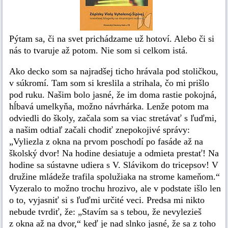
Pýtam sa, či na svet prichádzame už hotoví. Alebo či si
nás to tvaruje až potom. Nie som si celkom istá.
Ako decko som sa najradšej ticho hrávala pod stoličkou,
v súkromí. Tam som si kreslila a strihala, čo mi prišlo
pod ruku. Našim bolo jasné, že im doma rastie pokojná,
hĺbavá umelkyňa, možno návrhárka. Lenže potom ma
odviedli do školy, začala som sa viac stretávať s ľuďmi,
a našim odtiaľ začali chodiť znepokojivé správy:
„Vyliezla z okna na prvom poschodí po fasáde až na
školský dvor! Na hodine desiatuje a odmieta prestať! Na
hodine sa sústavne udiera s V. Slávikom do tricepsov! V
družine mládeže trafila spolužiaka na strome kameňom.“
Vyzeralo to možno trochu hrozivo, ale v podstate išlo len
o to, vyjasniť si s ľuďmi určité veci. Predsa mi nikto
nebude tvrdiť, že: „Stavím sa s tebou, že nevylezieš
z okna až na dvor,“ keď je nad slnko jasné, že sa z toho