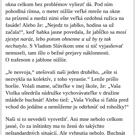
okna celkom bez problémov vyliezť dá. Pod ním
pohodlná rímsa, o meter nižšie veľké mreže na okne
na prízemí a medzi nimi ešte veľká ozdobná ružica na
fasáde! Alebo že: „Nejedz to jablko, hodina sa už
začala!“, keď babka jasne povedala, že jabĺčko sa
mosí
zjestyt naráz, lebo potom ohnenne a už by ty tak
nechutylo
. S Vladom Slávikom sme si nič vyjasňovať
nemuseli, tam išlo o bežné prejavy náklonnosti.
O trafenom z jablone nižšie.
„Je nesvoja,“ utešovali naši jeden druhého, „ešte si
nezvykla na kolektív, z toho vyrastie.“ Lenže prišlo
horšie. Volali mame, učiteľke v inej škole, že: „Vaša
Violka uštedrila súdružke vychovávateľke v družine
mládeže buchnát! Alebo tiež: „Vaša Violka si ľahla pred
vchod do jedálne a nemôžeme ju odtrhnúť od rohožky!“
Naši si to nevedeli vysvetliť. Ani mne nebolo celkom
jasné, čo za inštinkty ma to ženú do takýchto
neštandardných situácií. Ale vyhnutia nebolo. Buchnát