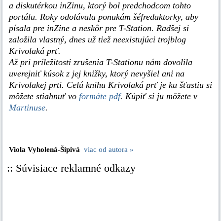
a diskutérkou inZinu, ktorý bol predchodcom tohto
portálu. Roky odolávala ponukám šéfredaktorky, aby
písala pre inZine a neskôr pre T-Station. Radšej si
založila vlastný, dnes už tiež neexistujúci trojblog
Krivolaká prť.
Až pri príležitosti zrušenia T-Stationu nám dovolila
uverejniť kúsok z jej knižky, ktorý nevyšiel ani na
Krivolakej prti. Celú knihu Krivolaká prť je ku šťastiu si
môžete stiahnuť vo
formáte pdf
. Kúpiť si ju môžete v
Martinuse
.
Viola Vyholená-Šípivá
viac od autora »
:: Súvisiace reklamné odkazy