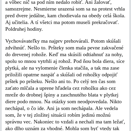
a vôbec nič sa pod ním nedalo robiť. Ani žalovať,
samozrejme. Nesmierne urazená som sa na protest vrhla
pred dvere jedálne, kam chodievala na obedy celá škola.
Aj učitelia. A tí všetci ma potom museli prekračovať.
Poldruhej hodiny.
Vychovávateľky ma najprv prehovárali. Potom skúšali
zdvihnúť. Nešlo to. Pršteky som mala pevne zakvačené
do drevenej rohože. Keď ma skúsili odtiahnuť za nohy,
spolu so mnou vytrhli aj rohož. Pod ňou bola diera, síce
plytká, ale na vylomenie členka stačila, a tak ma zase
priložili opatrne naspäť a skúšali od rohožky odpojiť
prštek po pršteku. Nešlo ani to. Po celý ten čas som
zaťato mlčala a uprene hľadela cez rohožku ako cez
mreže do drobnej špiny a zaschnutého blata v plytkej
diere podo mnou. Na otázky som neodpovedala. Nikto
nechápal, o čo ide. Ani ja som nechápala. Ale vedela
som, že v tej zložitej situácii robím jedinú možnú
správnu vec. Nakoniec to vzdali a nechali ma tam ležať,
ako dlho uznám za vhodné. Mohla som byť vtedy tak